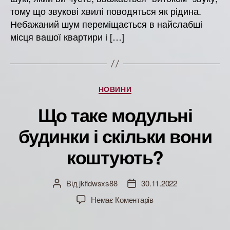
тому що звукові хвилі поводяться як рідина.
Небажаний шум переміщається в найслабші
місця вашої квартири і […]
Категорії
НОВИНИ
Що таке модульні
будинки і скільки вони
коштують?
Від
jkfldwsxs88
30.11.2022
Автор
Дата
запису
запису
до
Немає Коментарів
Що
таке