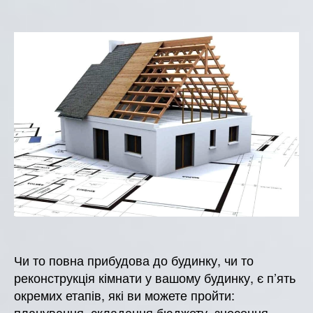
5
етапів
реконструкції
Чи то повна прибудова до будинку, чи то
реконструкція кімнати у вашому будинку, є п’ять
окремих етапів, які ви можете пройти:
планування, складання бюджету, знесення,