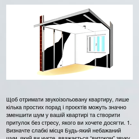
звукоізоляції
квартири
Щоб отримати звукоізольовану квартиру, лише
кілька простих порад і проєктів можуть значно
зменшити шум у вашій квартирі та створити
притулок без стресу, якого ви хочете досягти. 1.
Визначте слабкі місця Будь-який небажаний
шум, який ви чуєте, вважається “витоком” звуку,