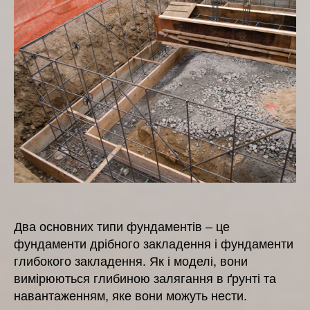
область
їхнього
застосування
Два основних типи фундаментів – це
фундаменти дрібного закладення і фундаменти
глибокого закладення. Як і моделі, вони
вимірюються глибиною залягання в ґрунті та
навантаженням, яке вони можуть нести.