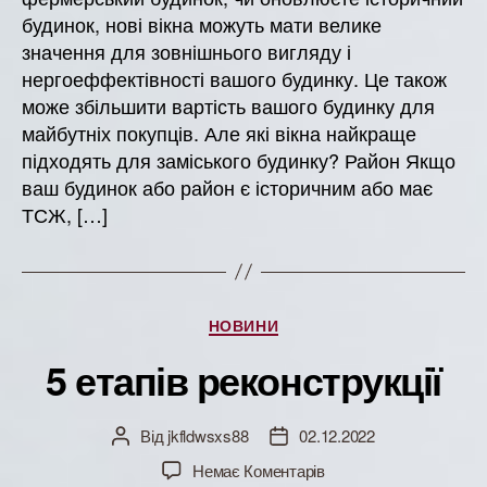
будинок, нові вікна можуть мати велике
значення для зовнішнього вигляду і
нергоеффектівності вашого будинку. Це також
може збільшити вартість вашого будинку для
майбутніх покупців. Але які вікна найкраще
підходять для заміського будинку? Район Якщо
ваш будинок або район є історичним або має
ТСЖ, […]
Категорії
НОВИНИ
5 етапів реконструкції
Від
jkfldwsxs88
02.12.2022
Автор
Дата
запису
запису
до
Немає Коментарів