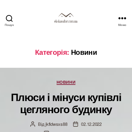
Пошук
Меню
ekskavator.com.ua
Категорія:
Новини
Категорії
НОВИНИ
Плюси і мінуси купівлі
цегляного будинку
Від
jkfldwsxs88
02.12.2022
Автор
Дата
запису
запису