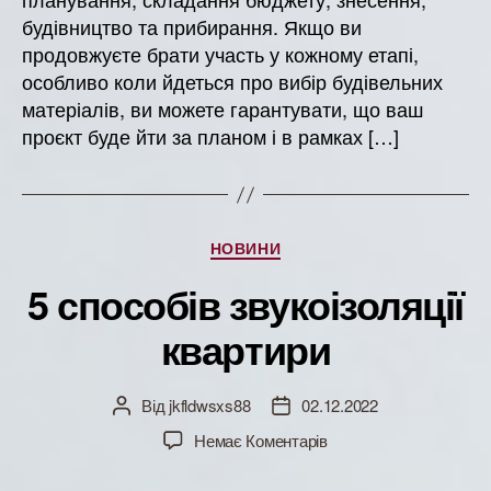
будівництво та прибирання. Якщо ви
продовжуєте брати участь у кожному етапі,
особливо коли йдеться про вибір будівельних
матеріалів, ви можете гарантувати, що ваш
проєкт буде йти за планом і в рамках […]
Категорії
НОВИНИ
5 способів звукоізоляції
квартири
Від
jkfldwsxs88
02.12.2022
Автор
Дата
запису
запису
до
Немає Коментарів
5
способів