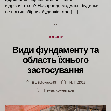
відрізняються? Насправді, модульні будинки –
це підтип збірних будинків, але […]
Категорії
НОВИНИ
Види фундаменту та
область їхнього
застосування
Від
jkfldwsxs88
14.11.2022
Автор
Дата
запису
запису
до
Немає Коментарів
Види
фундаменту
та