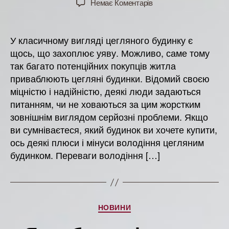
до
Немає Коментарів
Плюси
і
мінуси
У класичному вигляді цегляного будинку є
купівлі
щось, що захоплює уяву. Можливо, саме тому
цегляного
так багато потенційних покупців житла
будинку
приваблюють цегляні будинки. Відомий своєю
міцністю і надійністю, деякі люди задаються
питанням, чи не ховаються за цим жорстким
зовнішнім виглядом серйозні проблеми. Якщо
ви сумніваєтеся, який будинок ви хочете купити,
ось деякі плюси і мінуси володіння цегляним
будинком. Переваги володіння […]
Категорії
НОВИНИ