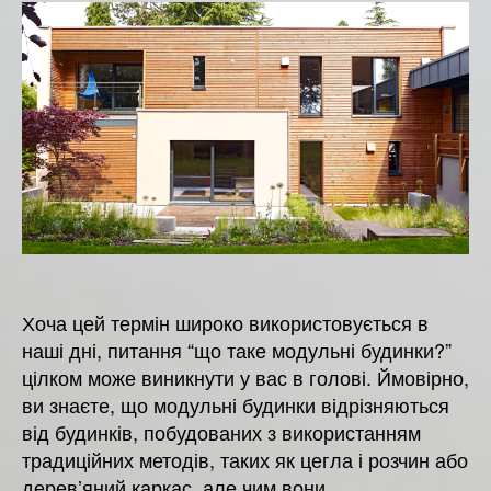
модульні
будинки
і
скільки
вони
коштують?
Хоча цей термін широко використовується в
наші дні, питання “що таке модульні будинки?”
цілком може виникнути у вас в голові. Ймовірно,
ви знаєте, що модульні будинки відрізняються
від будинків, побудованих з використанням
традиційних методів, таких як цегла і розчин або
дерев’яний каркас, але чим вони